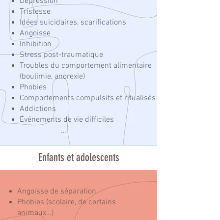
​​​Dépression
Tristesse
Idées suicidaires, scarifications
Angoisse
Inhibition
Stress post-traumatique
Troubles du comportement alimentaire
(boulimie, anorexie)
Phobies
Comportements compulsifs
et
ritualisés
Addictions
Événements de vie difficiles
…
Enfants et adolescents
Angoisse de séparation
Phobies (scolaire, de certains
animaux…)