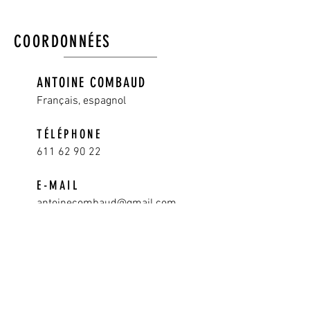
COORDONNÉES
ANTOINE COMBAUD
Français
, espagnol
TÉLÉPHONE
611 62 90 22
E-MAIL
antoinecombaud@gmail.com
ADRESSE
C/ Comte d’Urgell, 55, 1º5ª
08011 Barcelone
​Métro L1 Urgell